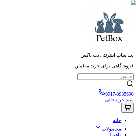
پت شاپ اینترنتی پت باکس
فروشگاهی برای خرید مطمئن
0917-3935690
سبد خرید
خالی
خانه
محصولات
راهنما