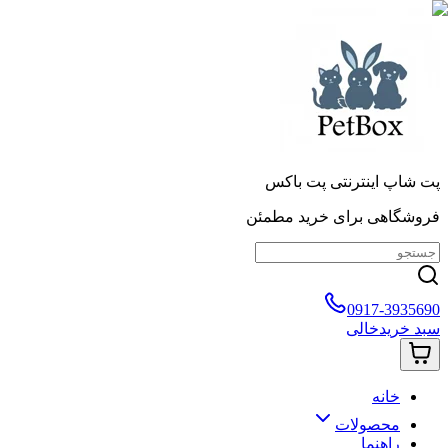
پت شاپ اینترنتی پت باکس
فروشگاهی برای خرید مطمئن
0917-3935690
سبد خرید
خالی
خانه
محصولات
راهنما