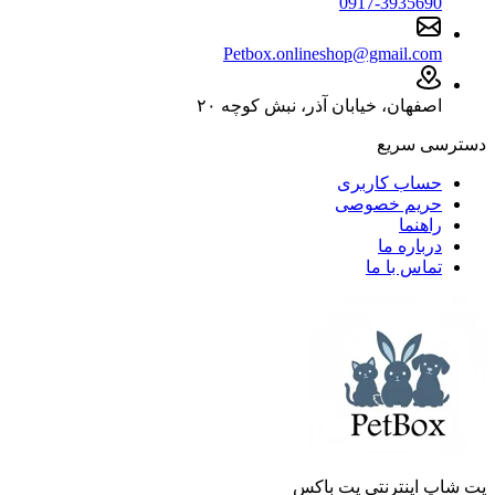
0917-3935690
Petbox.onlineshop@gmail.com
اصفهان، خیابان آذر، نبش کوچه ۲۰
دسترسی سریع
حساب کاربری
حریم خصوصی
راهنما
درباره ما
تماس با ما
پت شاپ اینترنتی پت باکس