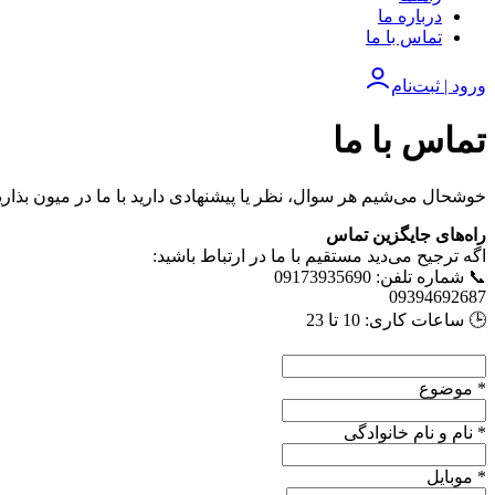
درباره ما
تماس با ما
ورود | ثبت‌نام
تماس با ما
خوشحال می‌شیم هر سوال، نظر یا پیشنهادی دارید با ما در میون بذاری
راه‌های جایگزین تماس
اگه ترجیح می‌دید مستقیم با ما در ارتباط باشید:
📞 شماره تلفن: 09173935690
09394692687
🕒 ساعات کاری: 10 تا 23
*
موضوع
*
نام و نام خانوادگی
*
موبایل